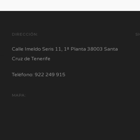
DIRECCIÓN:
S
Calle Imeldo Seris 11, 1ª Planta 38003 Santa
Cruz de Tenerife
Teléfono: 922 249 915
MAPA: