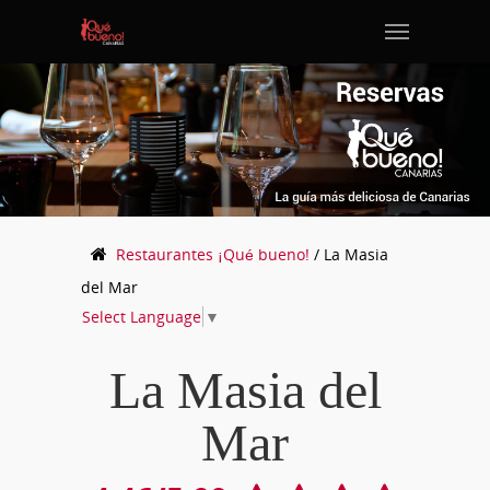
Restaurantes
¡Qué bueno!
/
La Masia
del Mar
Select Language
▼
La Masia del
Mar