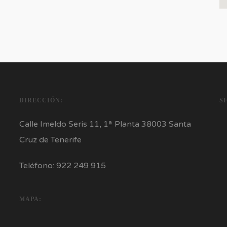
DIRECCIÓN:
S
Calle Imeldo Seris 11, 1ª Planta 38003 Santa
Cruz de Tenerife
Teléfono: 922 249 915
MAPA: