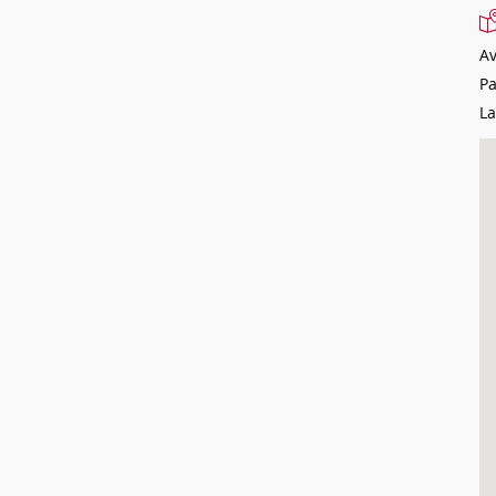
Av
P
La