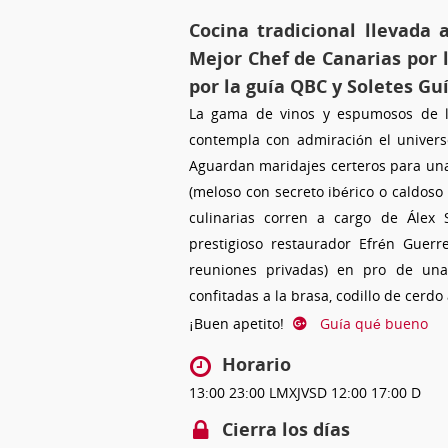
Cocina tradicional llevada 
Mejor Chef de Canarias por 
por la guía QBC y Soletes Gu
La gama de vinos y espumosos de la
contempla con admiración el univer
Aguardan maridajes certeros para una 
(meloso con secreto ibérico o caldos
culinarias corren a cargo de Álex
prestigioso restaurador Efrén Guerr
reuniones privadas) en pro de una 
confitadas a la brasa, codillo de cerdo
¡Buen apetito!
Guía qué bueno
Horario
13:00
23:00
LMXJVSD
12:00
17:00
D
Cierra los días