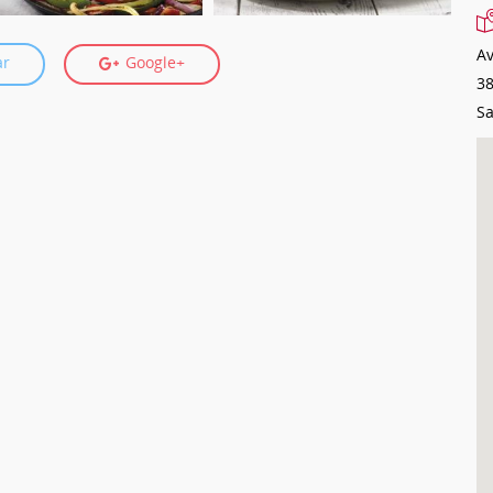
Av
ar
Google+
3
Sa