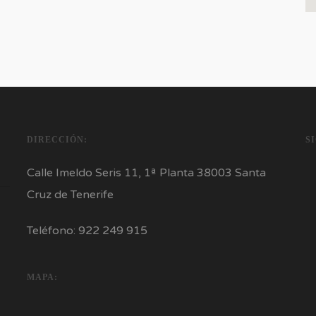
DIRECCIÓN:
S
Calle Imeldo Seris 11, 1ª Planta 38003 Santa
Cruz de Tenerife
Teléfono: 922 249 915
MAPA: