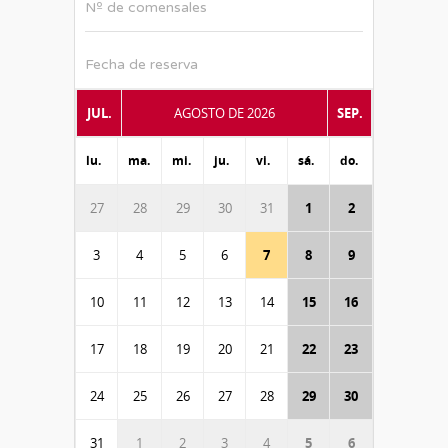
Nº de comensales
Fecha de reserva
JUL.
AGOSTO DE 2026
SEP.
lu.
ma.
mi.
ju.
vi.
sá.
do.
27
28
29
30
31
1
2
3
4
5
6
7
8
9
10
11
12
13
14
15
16
17
18
19
20
21
22
23
24
25
26
27
28
29
30
31
1
2
3
4
5
6