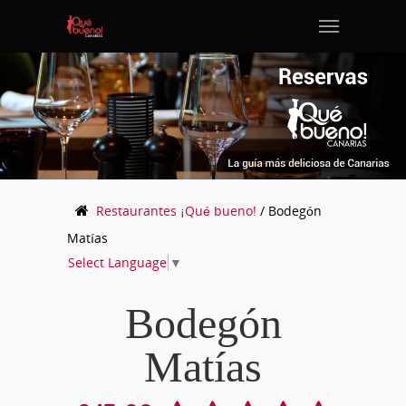
Restaurantes
¡Qué bueno!
/
Bodegón
Matías
Select Language
▼
Bodegón
Matías